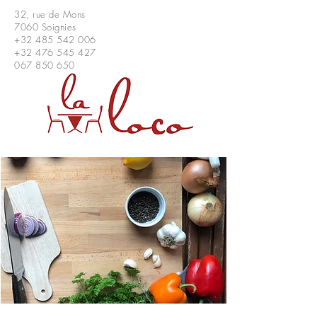
32, rue de Mons
7060 Soignies
+32 485 542 006
+32 476 545 427
067 850 650