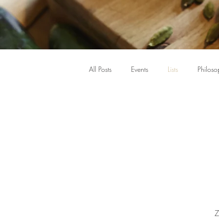
All Posts
Events
Lists
Philoso
Z