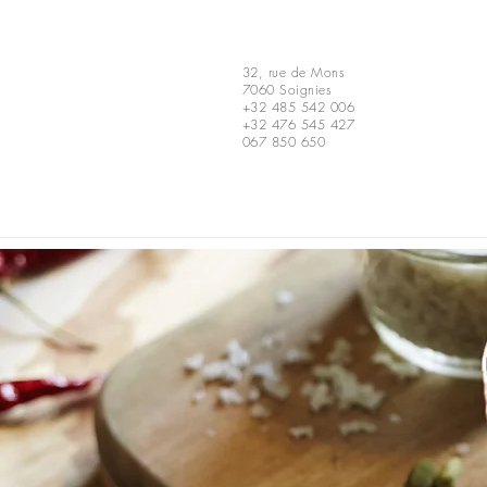
32, rue de Mons
7060 Soignies
+32 485 542 006
+32 476 545 427
067 850 650